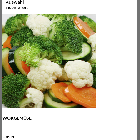
Auswahl
inspirieren.
WOKGEMÜSE
Unser