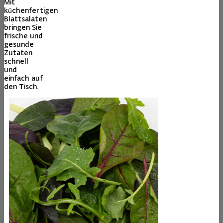
Mit
küchenfertigen
Blattsalaten
bringen Sie
frische und
gesunde
Zutaten
schnell
und
einfach auf
den Tisch.