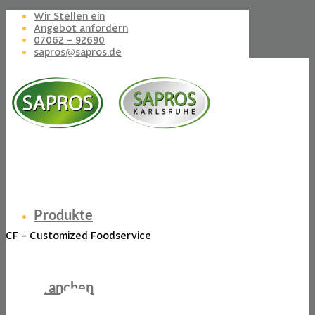
Wir Stellen ein
Angebot anfordern
07062 – 92690
sapros@sapros.de
Produkte
CF – Customized Foodservice
Branchen