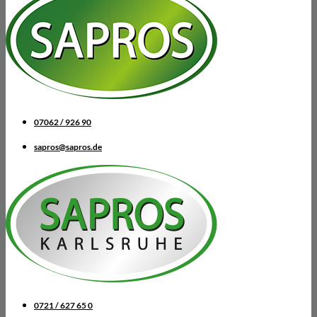
07062 / 926 90
sapros@sapros.de
0721 / 627 65 0