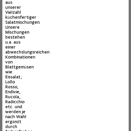
aus
unserer
Vielzahl
küchenfertiger
Salatmischungen.
Unsere
Mischungen
bestehen
u.a. aus
einer
abwechslungsreichen
Kombinationen
von
Blattgemüsen
wie
Eissalat,
Lollo
Rosso,
Endivie,
Rucola,
Radicchio
etc. und
werden je
nach Wahl
ergänzt
durch