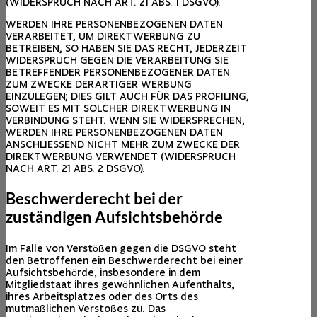
(WIDERSPRUCH NACH ART. 21 ABS. 1 DSGVO).
WERDEN IHRE PERSONENBEZOGENEN DATEN
VERARBEITET, UM DIREKTWERBUNG ZU
BETREIBEN, SO HABEN SIE DAS RECHT, JEDERZEIT
WIDERSPRUCH GEGEN DIE VERARBEITUNG SIE
BETREFFENDER PERSONENBEZOGENER DATEN
ZUM ZWECKE DERARTIGER WERBUNG
EINZULEGEN; DIES GILT AUCH FÜR DAS PROFILING,
SOWEIT ES MIT SOLCHER DIREKTWERBUNG IN
VERBINDUNG STEHT. WENN SIE WIDERSPRECHEN,
WERDEN IHRE PERSONENBEZOGENEN DATEN
ANSCHLIESSEND NICHT MEHR ZUM ZWECKE DER
DIREKTWERBUNG VERWENDET (WIDERSPRUCH
NACH ART. 21 ABS. 2 DSGVO).
Beschwerde­recht bei der
zuständigen Aufsichts­behörde
Im Falle von Verstößen gegen die DSGVO steht
den Betroffenen ein Beschwerderecht bei einer
Aufsichtsbehörde, insbesondere in dem
Mitgliedstaat ihres gewöhnlichen Aufenthalts,
ihres Arbeitsplatzes oder des Orts des
mutmaßlichen Verstoßes zu. Das