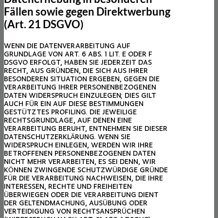
Fällen sowie gegen Direktwerbung
(Art. 21 DSGVO)
WENN DIE DATENVERARBEITUNG AUF
GRUNDLAGE VON ART. 6 ABS. 1 LIT. E ODER F
DSGVO ERFOLGT, HABEN SIE JEDERZEIT DAS
RECHT, AUS GRÜNDEN, DIE SICH AUS IHRER
BESONDEREN SITUATION ERGEBEN, GEGEN DIE
VERARBEITUNG IHRER PERSONENBEZOGENEN
DATEN WIDERSPRUCH EINZULEGEN; DIES GILT
AUCH FÜR EIN AUF DIESE BESTIMMUNGEN
GESTÜTZTES PROFILING. DIE JEWEILIGE
RECHTSGRUNDLAGE, AUF DENEN EINE
VERARBEITUNG BERUHT, ENTNEHMEN SIE DIESER
DATENSCHUTZERKLÄRUNG. WENN SIE
WIDERSPRUCH EINLEGEN, WERDEN WIR IHRE
BETROFFENEN PERSONENBEZOGENEN DATEN
NICHT MEHR VERARBEITEN, ES SEI DENN, WIR
KÖNNEN ZWINGENDE SCHUTZWÜRDIGE GRÜNDE
FÜR DIE VERARBEITUNG NACHWEISEN, DIE IHRE
INTERESSEN, RECHTE UND FREIHEITEN
ÜBERWIEGEN ODER DIE VERARBEITUNG DIENT
DER GELTENDMACHUNG, AUSÜBUNG ODER
VERTEIDIGUNG VON RECHTSANSPRÜCHEN