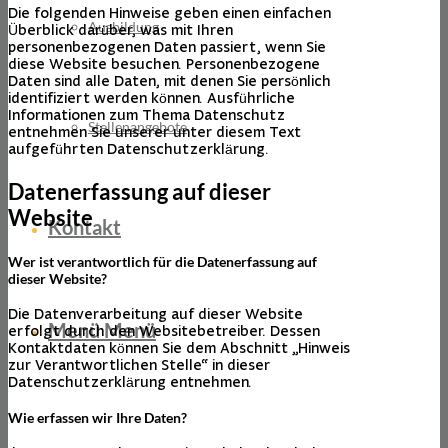
Die folgenden Hinweise geben einen einfachen
Ausbildung
Überblick darüber, was mit Ihren
personenbezogenen Daten passiert, wenn Sie
diese Website besuchen. Personenbezogene
Daten sind alle Daten, mit denen Sie persönlich
identifiziert werden können. Ausführliche
Informationen zum Thema Datenschutz
Stellenangebote
entnehmen Sie unserer unter diesem Text
aufgeführten Datenschutzerklärung.
Datenerfassung auf dieser
Website
Kontakt
Wer ist verantwortlich für die Datenerfassung auf
dieser Website?
Die Datenverarbeitung auf dieser Website
Menü
Menü
erfolgt durch den Websitebetreiber. Dessen
Kontaktdaten können Sie dem Abschnitt „Hinweis
zur Verantwortlichen Stelle“ in dieser
Datenschutzerklärung entnehmen.
Wie erfassen wir Ihre Daten?