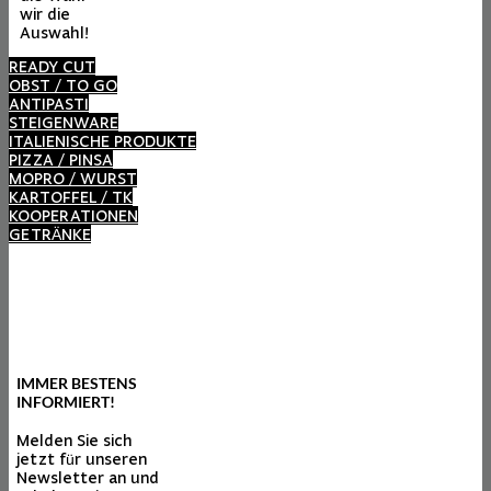
wir die
Auswahl!
READY CUT
OBST / TO GO
ANTIPASTI
STEIGENWARE
ITALIENISCHE PRODUKTE
PIZZA / PINSA
MOPRO / WURST
KARTOFFEL / TK
KOOPERATIONEN
GETRÄNKE
IMMER BESTENS
INFORMIERT!
Melden Sie sich
jetzt für unseren
Newsletter an und