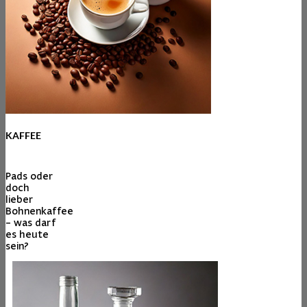
KAFFEE
Pads oder
doch
lieber
Bohnenkaffee
– was darf
es heute
sein?