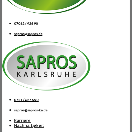
07062 / 926 90
sapros@sapros.de
0721 / 627 65 0
sapros@sapros-ka.de
Karriere
Nachhaltigkeit