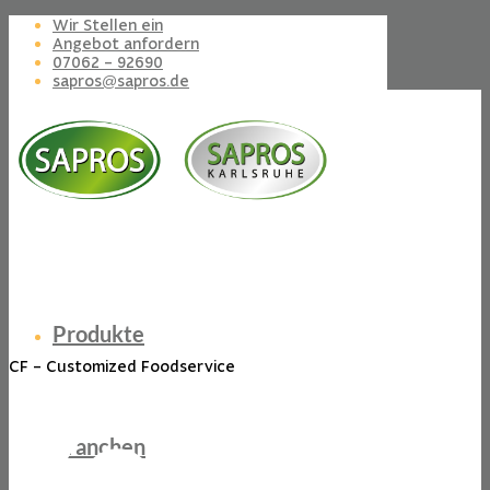
Wir Stellen ein
Angebot anfordern
07062 – 92690
sapros@sapros.de
Produkte
CF – Customized Foodservice
Branchen